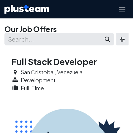
Skip to Content
Our Job Offers
Full Stack Developer
San Cristobal
,
Venezuela
Development
Full-Time