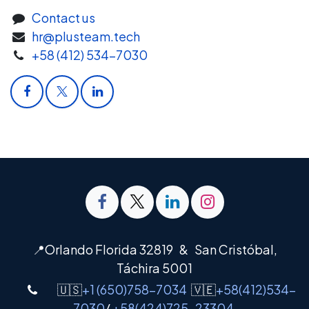
Contact us
hr@plusteam.tech
+58 (412) 534-7030
📍Orlando Florida 32819 & San Cristóbal,
Táchira 5001
🇺🇸
+1 (650)758-7034
🇻🇪
+58(412)534-
7030
/
+58(424)725-23304