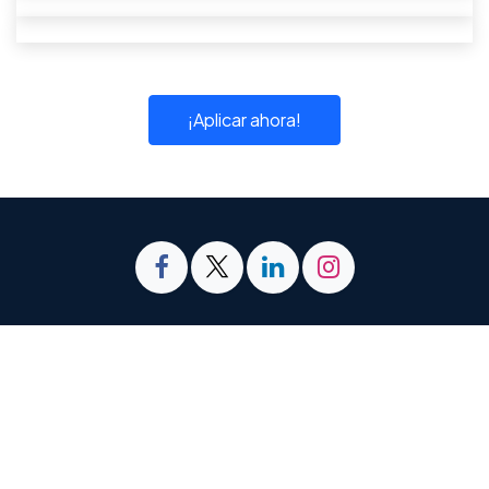
¡Aplicar ahora!
📍Orlando Florida 32819 • San Cristóbal, Táchira
5001
🇺🇸
+1 (650)758-7034
🇻🇪
+58(412)534-
7030
/
+58(424)725-23304
✉️
sales@plusteam.tech