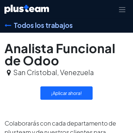
Ir al contenido
Todos los trabajos
Analista Funcional
de Odoo
San Cristobal
,
Venezuela
¡Aplicar ahora!
Colaborarás con cada departamento de
plusteam y de nuestros clientes para