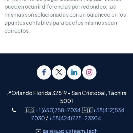
pueden ocurrir diferencias por redondeo, las
mismas son solucionadas con un balanceo en los
apuntes contables para que los mismos sean
correctos.
📍Orlando Florida 32819 • San Cristóbal, Táchira
5001
🇺🇸
+1 (650)758-7034
🇻🇪
+58(412)534-
7030
/
+58(424)725-23304
✉️
sales@plusteam.tech