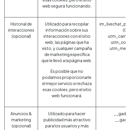
web seguirá funcionando.
Historial de
Utilizado para recopilar
im_livechat_pr
interacciones
información sobre sus
(Od
(opcional)
interacciones con el sitio
utm_campa
web, las páginas que ha
utm_sour
visto, y cualquier campaña
utm_medi
de marketing específica
que le llevó a la página web.
Es posible que no
podamos proporcionarle
el mejor servicio si rechaza
esas cookies, pero el sitio
web funcionará.
Anuncios &
Utilizado para hacer
__gads 
marketing
publicidad más atractivo
__gac (
(opcional)
para los usuarios y más