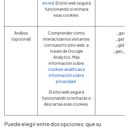
en red
. El sitio web seguirá
funcionando si rechaza
esas cookies.
Análisis
Comprender cómo
_ga (G
(opcional)
interactúan los visitantes
_gat (
con nuestro sitio web, a
_gid (
través de Google
_gac_* 
Analytics. Más
información sobre
cookies analíticas e
información sobre
privacidad.
El sitio web seguirá
funcionando si rechazas o
descartas esas cookies.
Puede elegir entre dos opciones: que su