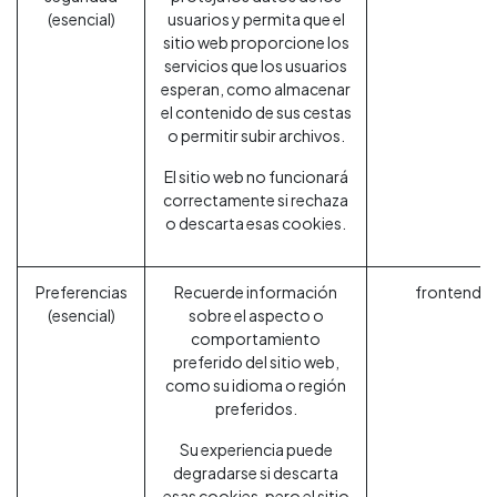
(esencial)
usuarios y permita que el
sitio web proporcione los
servicios que los usuarios
esperan, como almacenar
el contenido de sus cestas
o permitir subir archivos.
El sitio web no funcionará
correctamente si rechaza
o descarta esas cookies.
Preferencias
Recuerde información
frontend_l
(esencial)
sobre el aspecto o
comportamiento
preferido del sitio web,
como su idioma o región
preferidos.
Su experiencia puede
degradarse si descarta
esas cookies, pero el sitio