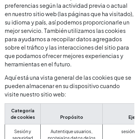
preferencias según la actividad previa o actual
en nuestro sitio web (las páginas que ha visitado),
su idioma y país, así podemos proporcionarle un
mejor servicio. También utilizamos las cookies
para ayudarnos a recopilar datos agregados
sobre el tráfico y las interacciones del sitio para
que podamos ofrecer mejores experiencias y
herramientas en el futuro.
Aquí está una vista general de las cookies que se
pueden almacenar en su dispositivo cuando
visite nuestro sitio web:
Categoría
de cookies
Propósito
Ejem
Sesión y
Autentique usuarios,
sesión_i
seguridad
proteja los datos de los