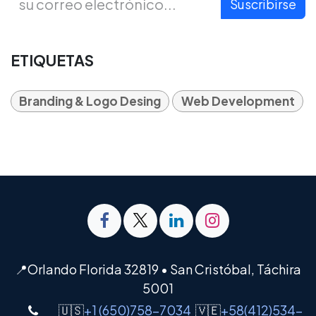
Suscribirse
ETIQUETAS
Branding & Logo Desing
Web Development
📍Orlando Florida 32819 • San Cristóbal, Táchira
5001
🇺🇸
+1 (650)758-7034
🇻🇪
+58(412)534-