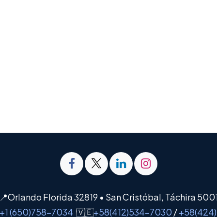
📍Orlando Florida 32819 • San Cristóbal, Táchira 500
+1 (650)758-7034
🇻🇪
+58(412)534-7030
/
+58(424