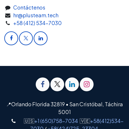
Contáctenos
hr@plusteam.tech
+58 (412) 534-7030
📍Orlando Florida 32819 • San Cristóbal, Táchira
5001
🇺🇸
+1 (650)758-7034
🇻🇪
+58(412)534-
7030
/
+58(424)725-23304